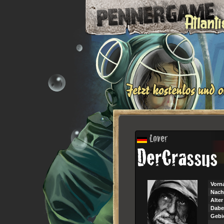
Lover
DerCrassus
Vorn
Nach
Alter
Dabei
Gebi