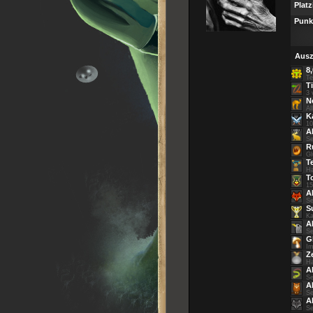
Platz
Punk
Ausz
8
Te
T
3 
N
Al
K
10
A
Se
R
Gl
T
Ha
T
15
A
Se
S
Ka
A
Se
G
Im
Z
Ha
Al
Se
A
Se
A
Se