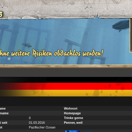
ame
Wohnort
name
Homepage
0
Trinke gerne
 seit
01.03.2016
Penner, weil
et
Pazifischer Ozean