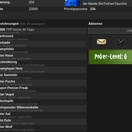
Admin
ierung
204.
der Bande
DieTiefseeTaucher
te
23560
Prestigepunkte
234
eichnungen
Aktionen
(Alle 18 anzeigen)
,000
TPP letzte 30 Tage
Offl
amplayerpunkte
ierfreund
verschiedene Haustiere
omade
le Stadtteile erkundet.
ampfelite
00 gewonnene Kämpfe.
Poker-Level:
0
lter Hase
it einem Jahr angemeldet
ubbelkönig
ücksgriff beim Kauf von Rubbellosen.
eamplayer Holz
t 500 Teamplayerpunkte gesammelt.
op Sammler
 Auszeichnungen erhalten
lter Fuchs
it zwei Jahren angemeldet
uper-Penner-Freak
uf durch 100 Sammelmarken
lter Vogel
it drei Jahren angemeldet
lückspilz
 Überraschungspaket gefunden
eitspender Silbermedaille
t 10 Stunden Serverzeit gespendet.
ter Aal
it fünf Jahren angemeldet
lte Eule
it sechs Jahren angemeldet
lter Wolf
it sieben Jahren angemeldet